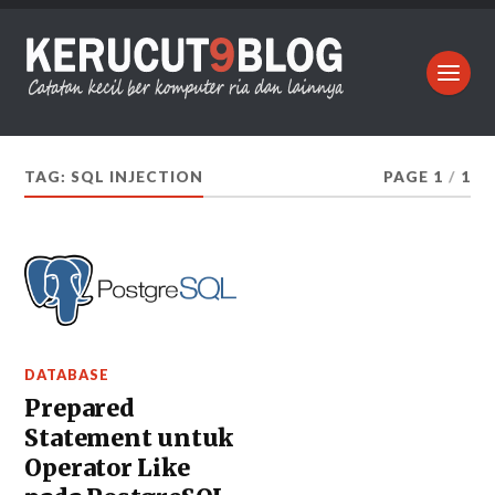
TAG:
SQL INJECTION
PAGE 1
/
1
DATABASE
Prepared
Statement untuk
Operator Like