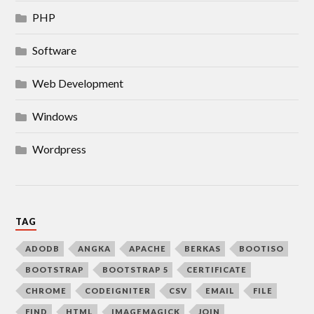
PHP
Software
Web Development
Windows
Wordpress
TAG
ADODB
ANGKA
APACHE
BERKAS
BOOTISO
BOOTSTRAP
BOOTSTRAP 5
CERTIFICATE
CHROME
CODEIGNITER
CSV
EMAIL
FILE
FIND
HTML
IMAGEMAGICK
JOIN