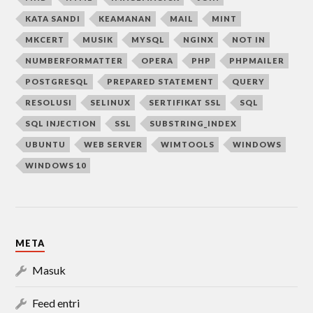
KATA SANDI
KEAMANAN
MAIL
MINT
MKCERT
MUSIK
MYSQL
NGINX
NOT IN
NUMBERFORMATTER
OPERA
PHP
PHPMAILER
POSTGRESQL
PREPARED STATEMENT
QUERY
RESOLUSI
SELINUX
SERTIFIKAT SSL
SQL
SQL INJECTION
SSL
SUBSTRING_INDEX
UBUNTU
WEB SERVER
WIMTOOLS
WINDOWS
WINDOWS 10
META
Masuk
Feed entri